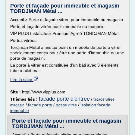
Porte et façade pour immeuble et magasin
TORDJMAN Métal ...
Accueil > Porte et façade vitrée pour immeuble ou magasin
Porte et façade vitrée pour immeuble ou magasin
VIP PLUS Installateur Premium Agréé TORDJMAN Métal
Portes vitrées
Tordjman Métal a mis au point un modèle de porte à vitrer
spécialement conçu pour être une porte d'immeuble ou une
porte de magasin.
La porte à vitrer est constituée d'un bâti avec 3 éléments
tube à ailettes...
Lire la suite
Site :
http://www.vipplus.com
facade porte d'entree
Thèmes liés :
/
facade vitree
/
facade porte
/
/
isolation facade
magasin
facade vitree
immeuble
Porte et façade pour immeuble et magasin
TORDJMAN Métal ...
Accueil > Porte et façade vitrée pour immeuble ou