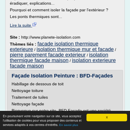
éradiquer, explications...
Pourquoi et comment isoler la façade par l'extérieur ?
Les ponts thermiques sont...
Lire la suite
Site :
http://www.planete-isolation.com
facade isolation thermique
Thèmes liés :
exterieure
isolation thermique mur et facade
/
/
pierre parement facade exterieur
isolation
/
thermique facade maison
isolation exterieure
/
facade maison
Façade Isolation Peinture : BFD-Façades
Habillage de dessous de toit
Nettoyage toiture
Traitement de tuiles
Nettoyage façade
Bienvenue sur notre site, BFD Façade est une société
spécialisée dans l'isolation par l'extérieur depuis de
En poursuivant votre navigation sur ce site, vous acceptez
X
l'utilisation de cookies pour vous proposer des contenus et
nombreuses années ainsi que la restauration et le
services adaptés à vos centres d'intérêts.
En savoir plus
ravalement de façade. Professionnels de la rénovation de