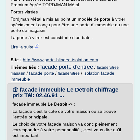
Premium Agréé TORDJMAN Métal
Portes vitrées
Tordjman Métal a mis au point un modèle de porte à vitrer
spécialement conçu pour être une porte d'immeuble ou une
porte de magasin.
La porte à vitrer est constituée d'un bâti...
Lire la suite
Site :
http://www.porte-blindee-isolation.com
facade porte d'entree
Thèmes liés :
/
facade vitree
/
facade porte
/
/
isolation facade
magasin
facade vitree
immeuble
屳 facade immeuble Le Detroit chiffrage
prix Tél: 02.46.91 ...
facade immeuble Le Detroit -> :
La façade c'est le côté de votre maison où se trouve
l'entrée principale.
Le choix de votre façade maison va donc pleinement
correspondre à votre personnalité ; c'est vous dire qu'il
est important.