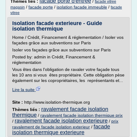
facade porte d'entree
Thèmes liés :
/
facade vitree
/
facade porte
/
isolation facade immeuble
/
magasin
facade
vitree
Isolation facade exterieure - Guide
isolation thermique
Home / Crédit, Financement & réglementation / Isoler vos
façades grâce aux subventions sur Paris
Isoler vos façades grâce aux subventions sur Paris
Posted by: admin in Crédit, Financement &
réglementation
Vous êtes dans l'obligation de ravaler votre façade tous
les 10 ans si vous êtes propriétaire. Cette obligation pèse
également sur les copropriétaires, les représentants et...
Lire la suite
Site :
http://www.isolation-thermique.org
ravalement facade isolation
Thèmes liés :
thermique
/
ravalement facade isolation thermique prix
ravalement facade isolation exterieure
/
/
prix
facade
ravalement de facade isolation exterieur
/
isolation thermique exterieure