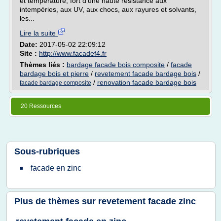
et température, fort d'une haute résistance aux
intempéries, aux UV, aux chocs, aux rayures et solvants,
les...
Lire la suite
Date:
2017-05-02 22:09:12
Site :
http://www.facadef4.fr
Thèmes liés :
bardage facade bois composite
/
facade
bardage bois et pierre
/
revetement facade bardage bois
/
/
renovation facade bardage bois
facade bardage composite
20 Ressources
Sous-rubriques
facade
en
zinc
Plus de thèmes sur
revetement facade zinc