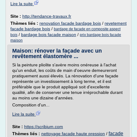
Lire la suite
Site :
http://tendance-travaux.fr
Thèmes liés :
renovation facade bardage bois
/
revetement
facade bardage bois
/
bardage de facade en composite aspect
/
bardage bois facade maison
/
bois
prix bardage bois facade
maison
Maison: rénover la façade avec un
revêtement élastomère ...
Si la peinture pliolite s'avère moins onéreuse à l'achat
qu'un enduit, les coûts de main d'oeuvre demeureront
pratiquement aussi élevés. La rénovation d'une façade
représente un investissement à long terme, et il est
préférable que le produit appliqué soit d'excellente
qualité, afin de conserver une tenue irréprochable durant
au moins une dizaine d'années.
Composition d'un...
Lire la suite
Site :
https://scribium.com
facade
Thèmes liés :
nettoyage facade haute pression
/