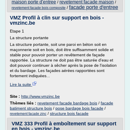
maison porte d'entree
revetement facade maison
/
/
facade porte d'entree
/
revetement facade bois composite
VMZ Profil à clin sur support en bois -
vmzinc.be
Etape 1
La structure portante
La structure portante, soit une paroi en béton soit en
maçonnerie soit en bois, doit être suffisamment solide et
stable pour pouvoir porter un revêtement de façade
rapportée. La structure ne doit pas être saturée d'eau et
doit pouvoir continuer à sêcher après la pose de l'isolation
et du bardage. Les façades aérées rapportées sont
fortement indiquées...
Lire la suite
Site :
http://www.vmzinc.be
Thèmes liés :
revetement facade bardage bois
/
facade
batiment structure bois
/
pose bardage bois facade
/
/
structure bois facade
revetement facade zinc
VMZ 333 Profil à emboîtement sur support
en bois - vmzinc.be