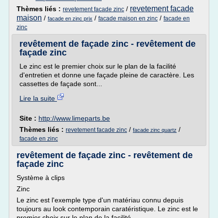
revetement facade
Thèmes liés :
/
revetement facade zinc
maison
/
/
/
facade maison en zinc
facade en
facade en zinc prix
zinc
revêtement de façade zinc - revêtement de
façade zinc
Le zinc est le premier choix sur le plan de la facilité
d'entretien et donne une façade pleine de caractère. Les
cassettes de façade sont...
Lire la suite
Site :
http://www.limeparts.be
Thèmes liés :
/
/
revetement facade zinc
facade zinc quartz
facade en zinc
revêtement de façade zinc - revêtement de
façade zinc
Système à clips
Zinc
Le zinc est l'exemple type d'un matériau connu depuis
toujours au look contemporain caratéristique. Le zinc est le
premier choix sur le plan de la facilité...