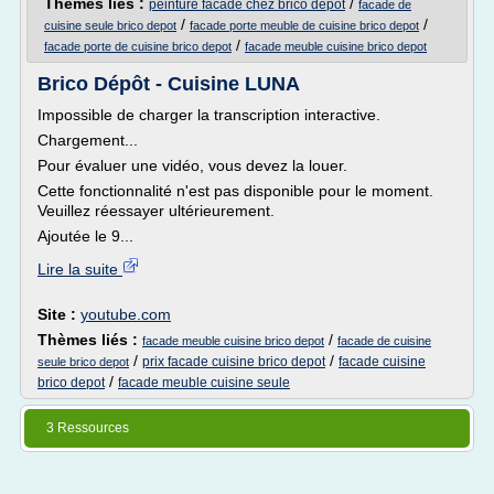
Thèmes liés :
/
peinture facade chez brico depot
facade de
/
/
cuisine seule brico depot
facade porte meuble de cuisine brico depot
/
facade porte de cuisine brico depot
facade meuble cuisine brico depot
Brico Dépôt - Cuisine LUNA
Impossible de charger la transcription interactive.
Chargement...
Pour évaluer une vidéo, vous devez la louer.
Cette fonctionnalité n'est pas disponible pour le moment.
Veuillez réessayer ultérieurement.
Ajoutée le 9...
Lire la suite
Site :
youtube.com
Thèmes liés :
/
facade meuble cuisine brico depot
facade de cuisine
/
/
prix facade cuisine brico depot
facade cuisine
seule brico depot
/
brico depot
facade meuble cuisine seule
3 Ressources