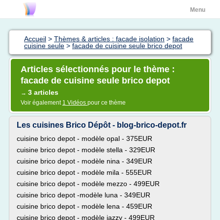
Menu
Accueil
>
Thèmes & articles : facade isolation
>
facade
cuisine seule
>
facade de cuisine seule brico depot
Articles sélectionnés pour le thème :
facade de cuisine seule brico depot
3 articles
→
Voir également
1 Vidéos
pour ce thème
Les cuisines Brico Dépôt - blog-brico-depot.fr
cuisine brico depot - modèle opal - 375EUR
cuisine brico depot - modèle stella - 329EUR
cuisine brico depot - modèle nina - 349EUR
cuisine brico depot - modèle mila - 555EUR
cuisine brico depot - modèle mezzo - 499EUR
cuisine brico depot -modèle luna - 349EUR
cuisine brico depot - modèle lena - 459EUR
cuisine brico depot - modèle jazzy - 499EUR