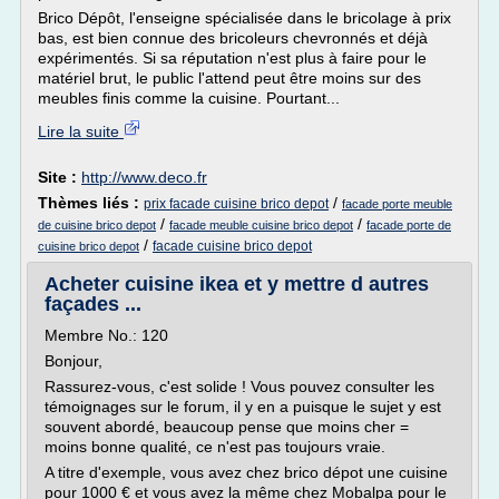
Brico Dépôt, l'enseigne spécialisée dans le bricolage à prix
bas, est bien connue des bricoleurs chevronnés et déjà
expérimentés. Si sa réputation n'est plus à faire pour le
matériel brut, le public l'attend peut être moins sur des
meubles finis comme la cuisine. Pourtant...
Lire la suite
Site :
http://www.deco.fr
Thèmes liés :
/
prix facade cuisine brico depot
facade porte meuble
/
/
de cuisine brico depot
facade meuble cuisine brico depot
facade porte de
/
facade cuisine brico depot
cuisine brico depot
Acheter cuisine ikea et y mettre d autres
façades ...
Membre No.: 120
Bonjour,
Rassurez-vous, c'est solide ! Vous pouvez consulter les
témoignages sur le forum, il y en a puisque le sujet y est
souvent abordé, beaucoup pense que moins cher =
moins bonne qualité, ce n'est pas toujours vraie.
A titre d'exemple, vous avez chez brico dépot une cuisine
pour 1000 € et vous avez la même chez Mobalpa pour le