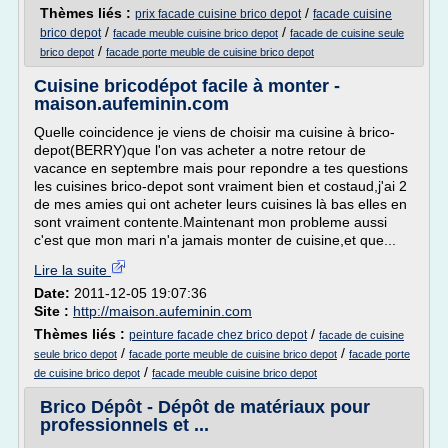
Thèmes liés :
/
prix facade cuisine brico depot
facade cuisine
/
/
brico depot
facade meuble cuisine brico depot
facade de cuisine seule
/
brico depot
facade porte meuble de cuisine brico depot
Cuisine bricodépot facile à monter -
maison.aufeminin.com
Quelle coincidence je viens de choisir ma cuisine à brico-
depot(BERRY)que l'on vas acheter a notre retour de
vacance en septembre mais pour repondre a tes questions
les cuisines brico-depot sont vraiment bien et costaud,j'ai 2
de mes amies qui ont acheter leurs cuisines là bas elles en
sont vraiment contente.Maintenant mon probleme aussi
c'est que mon mari n'a jamais monter de cuisine,et que...
Lire la suite
Date:
2011-12-05 19:07:36
Site :
http://maison.aufeminin.com
Thèmes liés :
/
peinture facade chez brico depot
facade de cuisine
/
/
seule brico depot
facade porte meuble de cuisine brico depot
facade porte
/
de cuisine brico depot
facade meuble cuisine brico depot
Brico Dépôt - Dépôt de matériaux pour
professionnels et ...