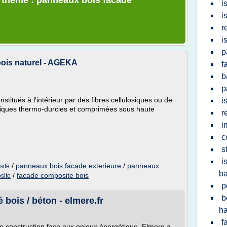
e thème : panneaux bois facade
i
i
r
i
p
ois naturel - AGEKA
f
b
p
stitués à l'intérieur par des fibres cellulosiques ou de
i
oliques thermo-durcies et comprimées sous haute
r
i
c
s
i
/
panneaux bois facade exterieure
/
panneaux
site
b
/
facade composite bois
site
p
b
bois / béton - elmere.fr
ha
f
de construction face aux enjeux énergétique, Elmere a