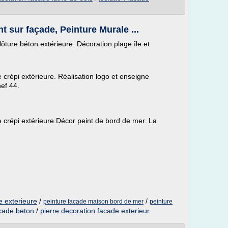
t sur façade, Peinture Murale ...
lôture béton extérieure. Décoration plage île et
crépi extérieure. Réalisation logo et enseigne
hef 44.
 crépi extérieure.Décor peint de bord de mer. La
e exterieure
/
/
peinture facade maison bord de mer
peinture
acade beton
/
pierre decoration facade exterieur