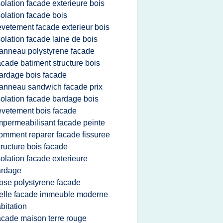
solation facade exterieure bois
solation facade bois
evetement facade exterieur bois
solation facade laine de bois
anneau polystyrene facade
acade batiment structure bois
ardage bois facade
anneau sandwich facade prix
solation facade bardage bois
evetement bois facade
mpermeabilisant facade peinte
omment reparer facade fissuree
tructure bois facade
solation facade exterieure
ardage
ose polystyrene facade
elle facade immeuble moderne
bitation
acade maison terre rouge