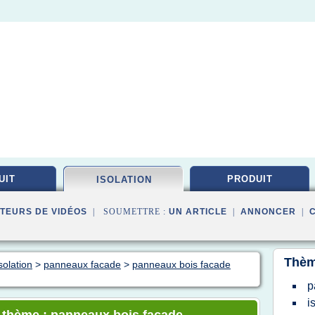
UIT
PRODUIT
ISOLATION
TEURS DE VIDÉOS
| SOUMETTRE :
UN ARTICLE
|
ANNONCER
|
Thèm
solation
>
panneaux facade
>
panneaux bois facade
p
i