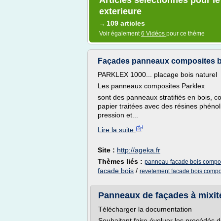
Articles sélectionnés pour l
exterieure
109 articles
→
Voir également
6 Vidéos
pour ce thème
Façades panneaux composites b
PARKLEX 1000... placage bois naturel
Les panneaux composites Parklex
sont des panneaux stratifiés en bois, con
papier traitées avec des résines phén
pression et...
Lire la suite
Site :
http://ageka.fr
Thèmes liés :
panneau facade bois compo
facade bois
/
revetement facade bois compo
Panneaux de façades à mixité 
Télécharger la documentation
Souhaitant faire évoluer les procédés 