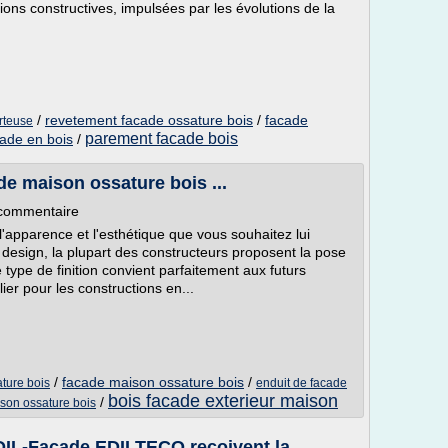
ons constructives, impulsées par les évolutions de la
/
revetement facade ossature bois
/
facade
rteuse
parement facade bois
ade en bois
/
de maison ossature bois ...
 commentaire
'apparence et l'esthétique que vous souhaitez lui
e design, la plupart des constructeurs proposent la pose
 type de finition convient parfaitement aux futurs
ier pour les constructions en...
/
facade maison ossature bois
/
ture bois
enduit de facade
bois facade exterieur maison
/
son ossature bois
IL-Façade EDILTECO reçoivent la ...