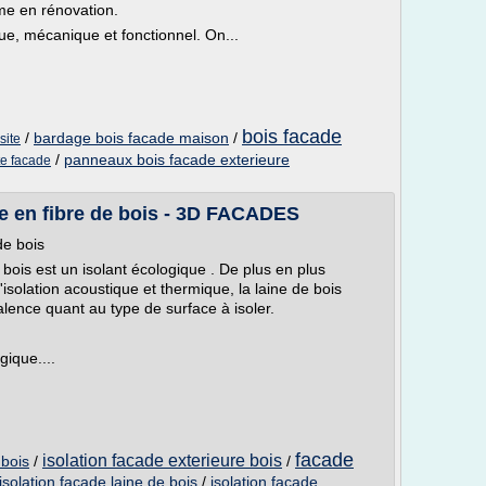
me en rénovation.
que, mécanique et fonctionnel. On...
bois facade
/
bardage bois facade maison
/
site
/
panneaux bois facade exterieure
te facade
re en fibre de bois - 3D FACADES
de bois
 bois est un isolant écologique . De plus en plus
isolation acoustique et thermique, la laine de bois
ence quant au type de surface à isoler.
gique....
facade
isolation facade exterieure bois
 bois
/
/
isolation facade laine de bois
/
isolation facade