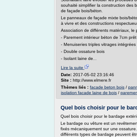
souhaité simplifier la construction d
de façade bois/béton.
Le panneaux de façade mixte bois/béton
à vivre et des constructions respectue
Association de différents matériaux, l
- Parement intérieur béton de 7cm prêt
- Menuiseries triples vitrages intégrées
- Double ossature bois
- Isolant laine de...
Lire la suite
Date:
2017-05-02 23:16:46
Site :
http://www.elmere.fr
Thèmes liés :
facade beton bois
/
pann
isolation facade laine de bois
/
paremen
Quel bois choisir pour le bar
Quel bois choisir pour le bardage exté
Le bardage ou vêture est un revêtemen
fixés mécaniquement sur une ossature. 
différents types de bardage peuvent être