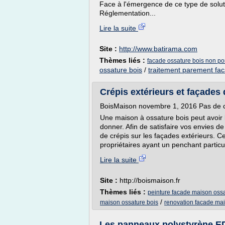
Face à l'émergence de ce type de soluti
Réglementation...
Lire la suite
Site :
http://www.batirama.com
Thèmes liés :
facade ossature bois non po
ossature bois
/
traitement parement fac
Crépis extérieurs et façades 
BoisMaison novembre 1, 2016 Pas de
Une maison à ossature bois peut avoir l
donner. Afin de satisfaire vos envies d
de crépis sur les façades extérieurs. Ce
propriétaires ayant un penchant particul
Lire la suite
Site :
http://boismaison.fr
Thèmes liés :
peinture facade maison ossa
/
maison ossature bois
renovation facade mai
Les panneaux polystyrène ED