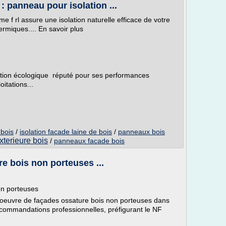
 : panneau pour isolation ...
me f rl assure une isolation naturelle efficace de votre
ermiques.... En savoir plus
olation écologique réputé pour ses performances
itations...
 bois
/
isolation facade laine de bois
/
panneaux bois
xterieure bois
/
panneaux facade bois
e bois non porteuses ...
n porteuses
en oeuvre de façades ossature bois non porteuses dans
commandations professionnelles, préfigurant le NF