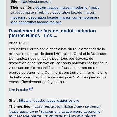
Site :
http://designmag.fr
Thèmes liés :
design facade maison moderne
/
image
/
decoration facade maison
facade de maison moderne
moderne
/
decoration facade maison contemporaine
/
idee decoration facade maison
Ravalement de façade, enduit imitation
pierres Nîmes - Les ...
Arles 13200
Les Belles Pierres est le spécialiste du ravalement et de la
rénovation de façade dans l'Hérault, le Gard et le Vaucluse.
Demandez-nous un devis pour tous vos travaux de
décoration et de rénovation, car nous pouvons réaliser tous
vos murs en pierres taillées, en fausses pierres ou en
pierres de parement. Comment construire un mur en pierre
de taille pour une clôture vers Avignon ? Mur en pierres ou
encore Ravalement de façade ou...
Lire la suite
Site :
http://languedoc.lesbellespierres.pro
Thèmes liés :
/
ravalement facade imitation pierre
ravalement
/
ravalement facade pierre apparente
/
facade fausse pierre
ravalement facade pierre
mur facade pierre
/