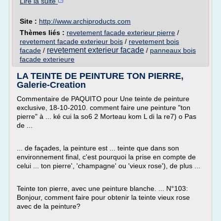
Lire la suite
Site :
http://www.archiproducts.com
Thèmes liés :
revetement facade exterieur pierre
/
revetement facade exterieur bois
/
revetement bois
revetement exterieur facade
facade
/
/
panneaux bois
facade exterieure
LA TEINTE DE PEINTURE TON PIERRE,
Galerie-Creation
Commentaire de PAQUITO pour Une teinte de peinture
exclusive, 18-10-2010. comment faire une peinture "ton
pierre" à ... ké cui la so6 2 Morteau kom L di la re7) o Pas
de ...
... de façades, la peinture est ... teinte que dans son
environnement final, c'est pourquoi la prise en compte de
celui ... ton pierre', 'champagne' ou 'vieux rose'), de plus ...
Teinte ton pierre, avec une peinture blanche. ... N°103:
Bonjour, comment faire pour obtenir la teinte vieux rose
avec de la peinture?