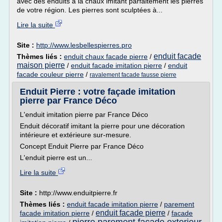
avec des enduits à la chaux imitant parfaitement les pierres
de votre région. Les pierres sont sculptées à...
Lire la suite
Site :
http://www.lesbellespierres.pro
enduit facade
Thèmes liés :
enduit chaux facade pierre
/
maison pierre
/
enduit facade imitation pierre
/
enduit
facade couleur pierre
/
ravalement facade fausse pierre
Enduit Pierre : votre façade imitation
pierre par France Déco
L'enduit imitation pierre par France Déco
Enduit décoratif imitant la pierre pour une décoration
intérieure et extérieure sur-mesure.
Concept Enduit Pierre par France Déco
L'enduit pierre est un...
Lire la suite
Site :
http://www.enduitpierre.fr
Thèmes liés :
enduit facade imitation pierre
/
parement
enduit facade pierre
facade imitation pierre
/
/
facade