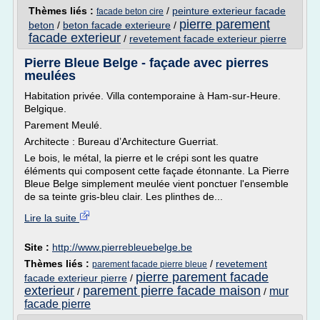
Thèmes liés :
/
peinture exterieur facade
facade beton cire
pierre parement
beton
/
beton facade exterieure
/
facade exterieur
/
revetement facade exterieur pierre
Pierre Bleue Belge - façade avec pierres
meulées
Habitation privée. Villa contemporaine à Ham-sur-Heure.
Belgique.
Parement Meulé.
Architecte : Bureau d’Architecture Guerriat.
Le bois, le métal, la pierre et le crépi sont les quatre
éléments qui composent cette façade étonnante. La Pierre
Bleue Belge simplement meulée vient ponctuer l'ensemble
de sa teinte gris-bleu clair. Les plinthes de...
Lire la suite
Site :
http://www.pierrebleuebelge.be
Thèmes liés :
/
revetement
parement facade pierre bleue
pierre parement facade
facade exterieur pierre
/
exterieur
parement pierre facade maison
mur
/
/
facade pierre