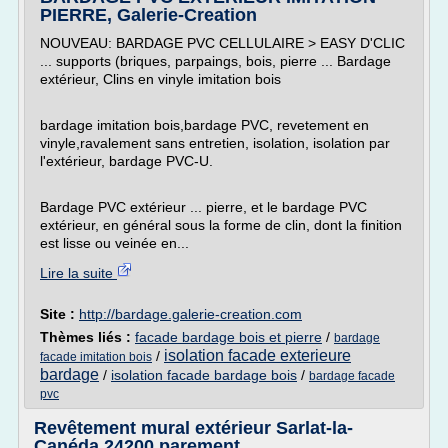
PIERRE, Galerie-Creation
NOUVEAU: BARDAGE PVC CELLULAIRE > EASY D'CLIC
... supports (briques, parpaings, bois, pierre ... Bardage
extérieur, Clins en vinyle imitation bois
bardage imitation bois,bardage PVC, revetement en
vinyle,ravalement sans entretien, isolation, isolation par
l'extérieur, bardage PVC-U.
Bardage PVC extérieur ... pierre, et le bardage PVC
extérieur, en général sous la forme de clin, dont la finition
est lisse ou veinée en...
Lire la suite
Site :
http://bardage.galerie-creation.com
Thèmes liés :
facade bardage bois et pierre
/
bardage
isolation facade exterieure
/
facade imitation bois
bardage
/
isolation facade bardage bois
/
bardage facade
pvc
Revêtement mural extérieur Sarlat-la-
Canéda 24200 parement ...