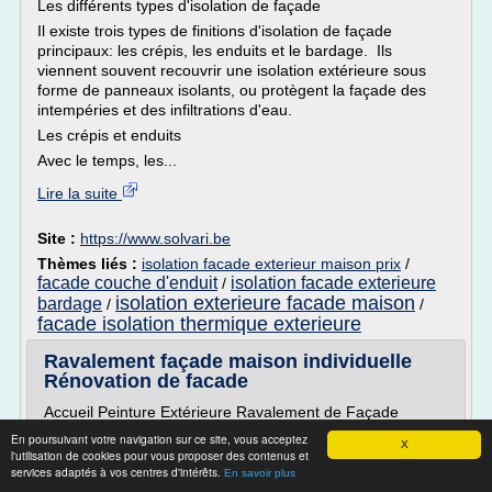
Les différents types d'isolation de façade
Il existe trois types de finitions d'isolation de façade
principaux: les crépis, les enduits et le bardage. Ils
viennent souvent recouvrir une isolation extérieure sous
forme de panneaux isolants, ou protègent la façade des
intempéries et des infiltrations d'eau.
Les crépis et enduits
Avec le temps, les...
Lire la suite
Site :
https://www.solvari.be
Thèmes liés :
isolation facade exterieur maison prix
/
facade couche d'enduit
isolation facade exterieure
/
isolation exterieure facade maison
bardage
/
/
facade isolation thermique exterieure
Ravalement façade maison individuelle
Rénovation de facade
Accueil Peinture Extérieure Ravalement de Façade
Société de peinture pour ravaler vos façades extérieure:
En poursuivant votre navigation sur ce site, vous acceptez
X
l'utilisation de cookies pour vous proposer des contenus et
Quick Peinture est une entreprise de peinture et de
services adaptés à vos centres d'intérêts.
En savoir plus
rénovation bâtiment, localiser a Ville-d'Avray 92410 dans