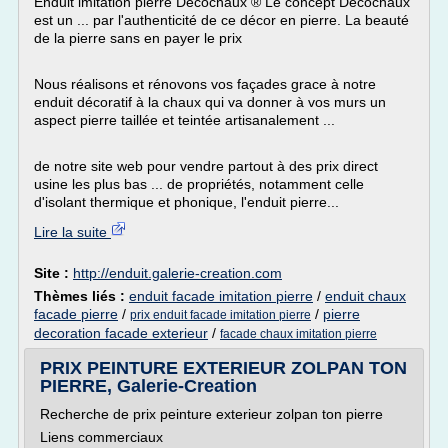
Enduit imitation pierre Décochaux ® Le concept Décochaux
est un ... par l'authenticité de ce décor en pierre. La beauté
de la pierre sans en payer le prix
Nous réalisons et rénovons vos façades grace à notre
enduit décoratif à la chaux qui va donner à vos murs un
aspect pierre taillée et teintée artisanalement ...
de notre site web pour vendre partout à des prix direct
usine les plus bas ... de propriétés, notamment celle
d'isolant thermique et phonique, l'enduit pierre...
Lire la suite
Site :
http://enduit.galerie-creation.com
Thèmes liés :
enduit facade imitation pierre
/
enduit chaux
facade pierre
/
/
pierre
prix enduit facade imitation pierre
decoration facade exterieur
/
facade chaux imitation pierre
PRIX PEINTURE EXTERIEUR ZOLPAN TON
PIERRE, Galerie-Creation
Recherche de prix peinture exterieur zolpan ton pierre
Liens commerciaux