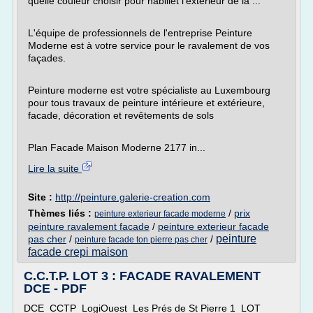
quelle couleur choisir pour habillet l'extérieur de la ...
L'équipe de professionnels de l'entreprise Peinture
Moderne est à votre service pour le ravalement de vos
façades.
Peinture moderne est votre spécialiste au Luxembourg
pour tous travaux de peinture intérieure et extérieure,
facade, décoration et revêtements de sols
Plan Facade Maison Moderne 2177 in...
Lire la suite
Site :
http://peinture.galerie-creation.com
Thèmes liés :
/
prix
peinture exterieur facade moderne
peinture ravalement facade
/
peinture exterieur facade
peinture
pas cher
/
/
peinture facade ton pierre pas cher
facade crepi maison
C.C.T.P. LOT 3 : FACADE RAVALEMENT
DCE - PDF
DCE_CCTP_LogiOuest_Les Prés de St Pierre 1_LOT