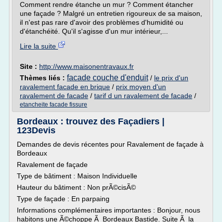
Comment rendre étanche un mur ? Comment étancher
une façade ? Malgré un entretien rigoureux de sa maison,
il n'est pas rare d'avoir des problèmes d'humidité ou
d'étanchéité. Qu'il s'agisse d'un mur intérieur,...
Lire la suite
Site :
http://www.maisonentravaux.fr
facade couche d'enduit
Thèmes liés :
/
le prix d'un
ravalement facade en brique
/
prix moyen d'un
ravalement de facade
/
tarif d un ravalement de facade
/
etancheite facade fissure
Bordeaux : trouvez des Façadiers |
123Devis
Demandes de devis récentes pour Ravalement de façade à
Bordeaux
Ravalement de façade
Type de bâtiment : Maison Individuelle
Hauteur du bâtiment : Non prÃ©cisÃ©
Type de façade : En parpaing
Informations complémentaires importantes : Bonjour, nous
habitons une Ã©choppe Ã Bordeaux Bastide. Suite Ã la